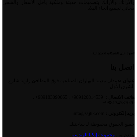
والأرائك والأرائك بتصميمات حديثة وملكية بأقل الأسعار والشحن
مجاني لجميع أنحاء البلاد .
تابعونا على الشبكات الاجتماعية!
اتصل بنا
عنوان :
همدان مدينة البهاران الصناعية فوق المطافئ زاوية شارع
الشرق الأول
هاتف الاتصال :
989120814539+ , 989183090065+ ,
988134587070+
بريد إلكتروني :
info@sajtik.com
جميع الحقوق محفوظة لـ ساجتیك
مقدم من
مجموعة إيكتا الهندسية