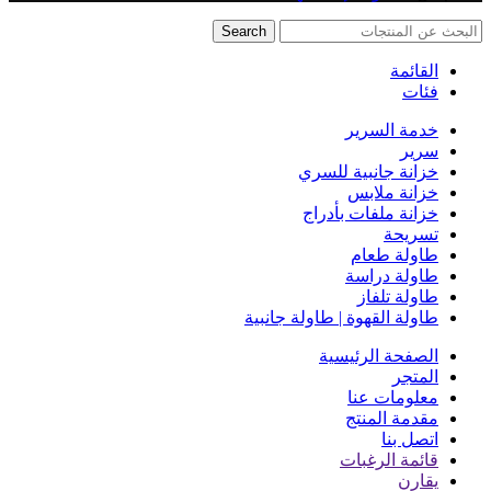
Search
القائمة
فئات
خدمة السرير
سرير
خزانة جانبية للسري
خزانة ملابس
خزانة ملفات بأدراج
تسريحة
طاولة طعام
طاولة دراسة
طاولة تلفاز
طاولة القهوة | طاولة جانبية
الصفحة الرئيسية
المتجر
معلومات عنا
مقدمة المنتج
اتصل بنا
قائمة الرغبات
يقارن