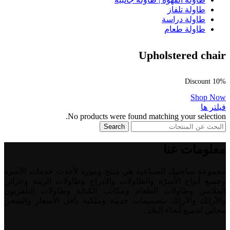
طاولة تلفاز
طاولة دراسة
طاولة طعام
Upholstered chair
Discount 10%
Shop Now
فیلتر ها
No products were found matching your selection.
Search
معلومات عنا
مجموعة ساجتيك الصناعية هي منتج ومورد لأحدث خدمات الأسرة
وجميع أنواع الأسرّة والطاولات والأدراج وطاولات الزينة وخزائن
الملابس وطاولات الطعام ومكاتب الكتابة وطاولات التلفزيون
والأرائك والأرائك بتصميمات حديثة وملكية بأقل الأسعار والشحن
مجاني لجميع أنحاء البلاد .