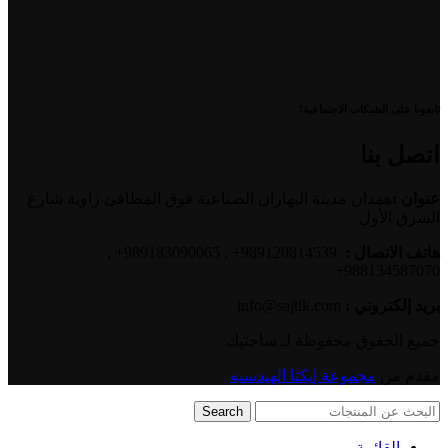
تابعونا على الشبكات الاجتماعية!
اتصل بنا
عنوان :
همدان مدينة البهاران الصناعية فوق المطافئ زاوية شارع
الشرق الأول
هاتف الاتصال :
989120814539+ , 989183090065+ ,
988134587070+
بريد إلكتروني :
info@sajtik.com
جميع الحقوق محفوظة لـ ساجتیك
مقدم من
مجموعة إيكتا الهندسية
Search
القائمة