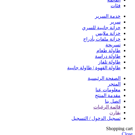
فئات
خدمة السرير
سرير
خزانة جانبية للسري
خزانة ملابس
خزانة ملفات بأدراج
تسريحة
طاولة طعام
طاولة دراسة
طاولة تلفاز
طاولة القهوة | طاولة جانبية
الصفحة الرئيسية
المتجر
معلومات عنا
مقدمة المنتج
اتصل بنا
قائمة الرغبات
يقارن
تسجيل الدخول / التسجيل
Shopping cart
Close