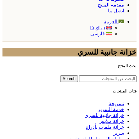
مقدمة المنتج
اتصل بنا
العربية
English
فارسی
خزانة جانبية للسري
بحث المنتج
Search
فئات المنتجات
تسريحة
خدمة السرير
خزانة جانبية للسري
خزانة ملابس
خزانة ملفات بأدراج
سرير
طاولة القهوة | طاولة جانبية