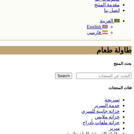
مقدمة المنتج
اتصل بنا
العربية
English
فارسی
طاولة طعام
بحث المنتج
Search
فئات المنتجات
تسريحة
خدمة السرير
خزانة جانبية للسري
خزانة ملابس
خزانة ملفات بأدراج
سرير
طاولة القهوة | طاولة جانبية