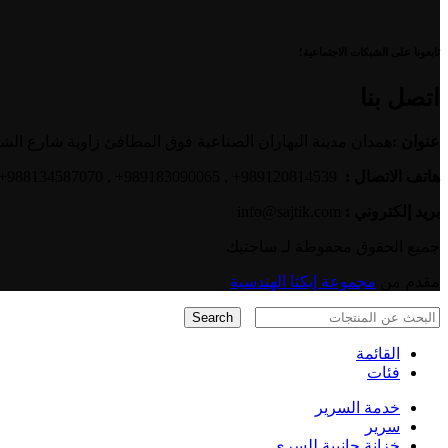
تابعونا على الشبكات الاجتماعية!
اتصل بنا
عنوان :
همدان مدينة البهاران الصناعية فوق المطافئ زاوية شارع الش
هاتف الاتصال :
989120814539+ , 989183090065+ , 988134587070+
بريد إلكتروني :
info@sajtik.com
جميع الحقوق محفوظة لـ ساجتیك
مقدم من
مجموعة إيكتا الهندسية
Search
القائمة
فئات
خدمة السرير
سرير
خزانة جانبية للسري