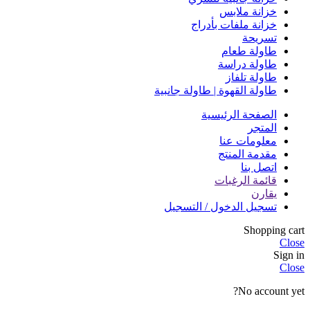
خزانة ملابس
خزانة ملفات بأدراج
تسريحة
طاولة طعام
طاولة دراسة
طاولة تلفاز
طاولة القهوة | طاولة جانبية
الصفحة الرئيسية
المتجر
معلومات عنا
مقدمة المنتج
اتصل بنا
قائمة الرغبات
يقارن
تسجيل الدخول / التسجيل
Shopping cart
Close
Sign in
Close
No account yet?