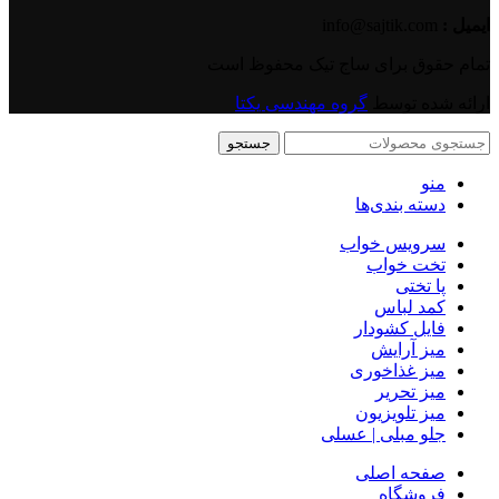
ایمیل :
info@sajtik.com
تمام حقوق برای ساج تیک محفوظ است
ارائه شده توسط
گروه مهندسی یکتا
جستجو
منو
دسته بندی‌ها
سرویس خواب
تخت خواب
پا تختی
کمد لباس
فایل کشودار
میز آرایش
میز غذاخوری
میز تحریر
میز تلویزیون
جلو مبلی | عسلی
صفحه اصلی
فروشگاه