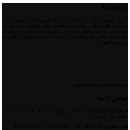
درباره ما
گروه صنعتی ساج تیک تولید کننده و عرضه کننده مدرن ترین
سرویس های خواب، انواع تخت، پاتختی، فایل کشودار، میز آرایش،
کمد، میز غذاخوری، میز تحریر، میز تلویزیون، جلو مبلی و عسلی با
طرح های مدرن و سلطنتی با کمترین قیمت و حمل رایگان به
سراسر کشور.
در شبکه های اجتماعی با ما همراه باشید!
تماس با ما
آدرس :
هـمدان، شـهرک صنعتی بـهاران، بـالاتر از آتش نشانی، نبش
خیابان اول شرقی
تلفن تماس :
09120814539 – 09183090065 – 08134587070