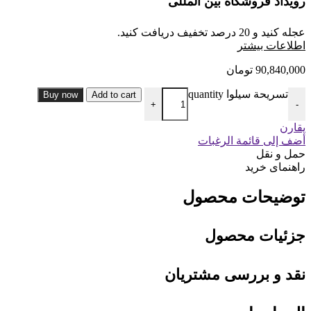
رویداد فروشگاه بین المللی
عجله کنید و 20 درصد تخفیف دریافت کنید.
ا
طلاعات بیشتر
90,840,000
تومان
تسريحة سیلوا quantity
Buy now
Add to cart
+
-
يقارن
أضف إلى قائمة الرغبات
حمل و نقل
راهنمای خرید
توضیحات محصول
جزئیات محصول
نقد و بررسی مشتریان