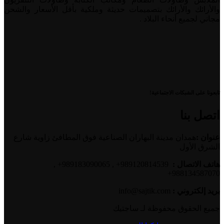
والأرائك والأرائك بتصميمات حديثة وملكية بأقل الأسعار والشحن
مجاني لجميع أنحاء البلاد .
تابعونا على الشبكات الاجتماعية!
اتصل بنا
عنوان :
همدان مدينة البهاران الصناعية فوق المطافئ زاوية شارع
الشرق الأول
هاتف الاتصال :
989120814539+ , 989183090065+ ,
988134587070+
بريد إلكتروني :
info@sajtik.com
جميع الحقوق محفوظة لـ ساجتیك