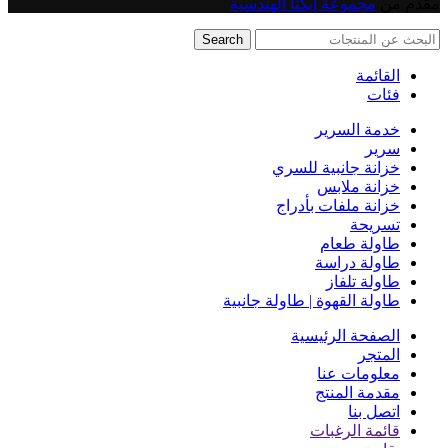
مقدم من
مجموعة إيكتا الهندسية
Search
القائمة
فئات
خدمة السرير
سرير
خزانة جانبية للسري
خزانة ملابس
خزانة ملفات بأدراج
تسريحة
طاولة طعام
طاولة دراسة
طاولة تلفاز
طاولة القهوة | طاولة جانبية
الصفحة الرئيسية
المتجر
معلومات عنا
مقدمة المنتج
اتصل بنا
قائمة الرغبات