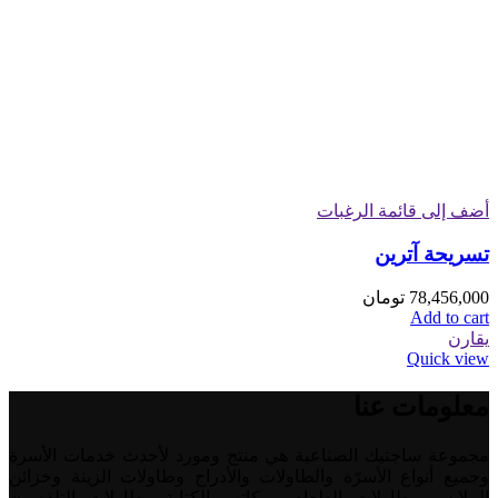
أضف إلى قائمة الرغبات
تسريحة آترین
78,456,000
تومان
Add to cart
يقارن
Quick view
معلومات عنا
مجموعة ساجتيك الصناعية هي منتج ومورد لأحدث خدمات الأسرة
وجميع أنواع الأسرّة والطاولات والأدراج وطاولات الزينة وخزائن
الملابس وطاولات الطعام ومكاتب الكتابة وطاولات التلفزيون