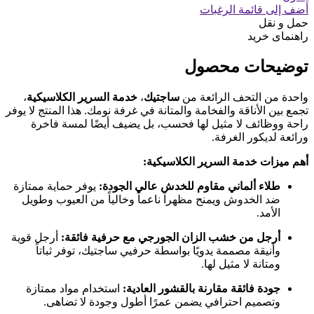
أضف إلى قائمة الرغبات
حمل و نقل
راهنمای خرید
توضیحات محصول
واحدة من التحف الرائعة من
ساجتيك
،
خدمة السرير الكلاسيكية
،
تجمع بين الأناقة والفخامة والمتانة في غرفة نومك. هذا المنتج لا يوفر
راحة ووظائف لا مثيل لها فحسب، بل يضيف أيضًا لمسة فاخرة
ورائعة لديكور الغرفة.
أهم ميزات خدمة السرير الكلاسيكية:
طلاء ألماني مقاوم للخدش عالي الجودة:
يوفر حماية ممتازة
ضد الخدوش ويمنح مظهراً ناعماً وخالياً من العيوب وطويل
الأمد.
أرجل من خشب الزان الجورجي مع حرفية فائقة:
أرجل قوية
وأنيقة مصممة يدويًا بواسطة حرفيي ساجتيك، توفر ثباتاً
ومتانة لا مثيل لها.
جودة فائقة مقارنة بالقشور العادية:
استخدام مواد ممتازة
وتصميم احترافي يضمن عمرًا أطول وجودة لا تضاهى.