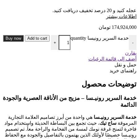
عجله کنید و 20 درصد تخفیف دریافت کنید.
ا
طلاعات بیشتر
174,924,000
تومان
خدمة السرير رونیسا quantity
Buy now
Add to cart
+
-
يقارن
أضف إلى قائمة الرغبات
حمل و نقل
راهنمای خرید
توضیحات محصول
خدمة السرير رونيـسا – مزيج من الأناقة العصرية والجودة
الدائمة
خدمة السرير رونيـسا
هي واحدة من أبرز تصاميم العلامة التجارية
المرموقة
ساج تيك
، حيث تجمع بين البساطة الحديثة واستخدام مواد
فاخرة لتمنح غرفة نومك لمسة من الفخامة والراحة معاً. تم تصميم
رونيـسا خصيصًا لأولئك الذين يهتمون بالتفاصيل والجودة مع الحفاظ