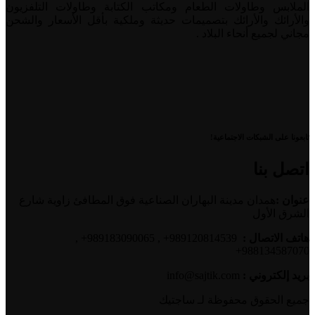
الملابس وطاولات الطعام ومكاتب الكتابة وطاولات التلفزيون
والأرائك والأرائك بتصميمات حديثة وملكية بأقل الأسعار والشحن
مجاني لجميع أنحاء البلاد .
تابعونا على الشبكات الاجتماعية!
اتصل بنا
عنوان :
همدان مدينة البهاران الصناعية فوق المطافئ زاوية شارع
الشرق الأول
هاتف الاتصال :
989120814539+ , 989183090065+ ,
988134587070+
بريد إلكتروني :
info@sajtik.com
جميع الحقوق محفوظة لـ ساجتیك