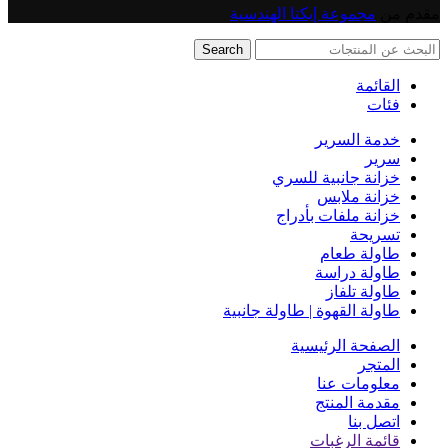
مقدم من
مجموعة إيكتا الهندسية
Search
القائمة
فئات
خدمة السرير
سرير
خزانة جانبية للسري
خزانة ملابس
خزانة ملفات بأدراج
تسريحة
طاولة طعام
طاولة دراسة
طاولة تلفاز
طاولة القهوة | طاولة جانبية
الصفحة الرئيسية
المتجر
معلومات عنا
مقدمة المنتج
اتصل بنا
قائمة الرغبات