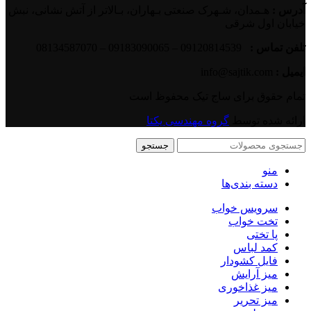
آدرس :
هـمدان، شـهرک صنعتی بـهاران، بـالاتر از آتش نشانی، نبش
خیابان اول شرقی
تلفن تماس :
09120814539 – 09183090065 – 08134587070
ایمیل :
info@sajtik.com
تمام حقوق برای ساج تیک محفوظ است
ارائه شده توسط
گروه مهندسی یکتا
جستجو
منو
دسته بندی‌ها
سرویس خواب
تخت خواب
پا تختی
کمد لباس
فایل کشودار
میز آرایش
میز غذاخوری
میز تحریر