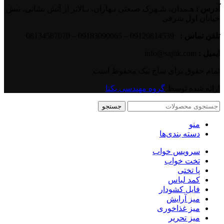
آدرس :
هـمدان، شـهرک صنعتی بـهاران، بـالاتر از آتش نشانی، نبش
خیابان اول شرقی
تلفن تماس :
09120814539 – 09183090065 – 08134587070
ایمیل :
info@sajtik.com
تمام حقوق برای ساج تیک محفوظ است
ارائه شده توسط
گروه مهندسی یکتا
جستجو
منو
دسته بندی‌ها
سرویس خواب
تخت خواب
پا تختی
کمد لباس
فایل کشودار
میز آرایش
میز غذاخوری
میز تحریر