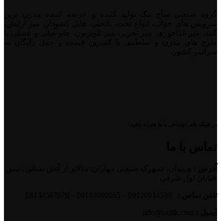
گروه صنعتی ساج تیک تولید کننده و عرضه کننده مدرن ترین
سرویس های خواب، انواع تخت، پاتختی، فایل کشودار، میز آرایش،
کمد، میز غذاخوری، میز تحریر، میز تلویزیون، جلو مبلی و عسلی با
طرح های مدرن و سلطنتی با کمترین قیمت و حمل رایگان به
سراسر کشور.
در شبکه های اجتماعی با ما همراه باشید!
تماس با ما
آدرس :
هـمدان، شـهرک صنعتی بـهاران، بـالاتر از آتش نشانی، نبش
خیابان اول شرقی
تلفن تماس :
09120814539 – 09183090065 – 08134587070
ایمیل :
info@sajtik.com