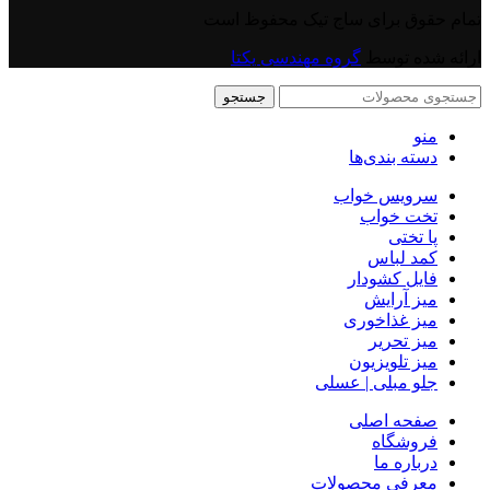
تمام حقوق برای ساج تیک محفوظ است
ارائه شده توسط
گروه مهندسی یکتا
جستجو
منو
دسته بندی‌ها
سرویس خواب
تخت خواب
پا تختی
کمد لباس
فایل کشودار
میز آرایش
میز غذاخوری
میز تحریر
میز تلویزیون
جلو مبلی | عسلی
صفحه اصلی
فروشگاه
درباره ما
معرفی محصولات