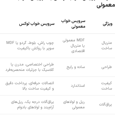
معمولی
سرویس خواب
ویژگی
سرویس خواب لوکس
معمولی
MDF معمولی
متریال
چوب راش، بلوط، گردو یا MDF
یا متریال
ساخت
سوپر با روکش باکیفیت
اقتصادی
طراحی اختصاصی، مدرن یا
طراحی
ساده و رایج
کلاسیک با جزئیات منحصربه‌فرد
کیفیت
اتصالات حرفه‌ای، پرداخت دقیق
استاندارد
ساخت
و کیفیت ساخت بالا
ریل و لولاهای
یراق‌آلات درجه یک، ریل‌های
یراق‌آلات
معمولی
آرام‌بند و لولاهای بادوام