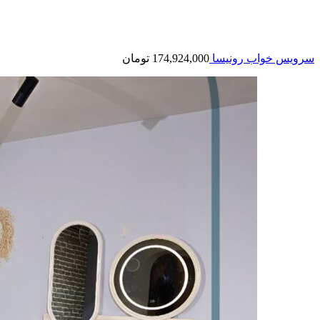
سرویس خواب رونیسا
174,924,000
تومان